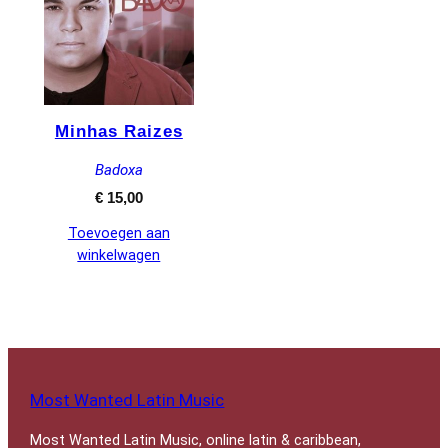
Minhas Raizes
Badoxa
€
15,00
Toevoegen aan
winkelwagen
Most Wanted Latin Music
Most Wanted Latin Music, online latin & caribbean,