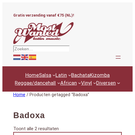
Ga
naar
Gratis verzending vanaf €75 (NL)!
de
inhoud
Zoeken
Home
Salsa
Latin
Bachata
Kizomba
Reggae/dancehall
African
Vinyl
Diversen
Home
/ Producten getagged “Badoxa”
Badoxa
Gesorteerd
Toont alle 2 resultaten
Productcategorieën
op