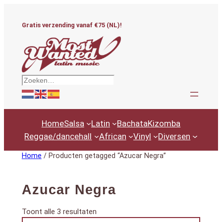
Ga
naar
Gratis verzending vanaf €75 (NL)!
de
inhoud
Zoeken
Home
Salsa
Latin
Bachata
Kizomba
Reggae/dancehall
African
Vinyl
Diversen
Home
/ Producten getagged “Azucar Negra”
Azucar Negra
Gesorteerd
Toont alle 3 resultaten
Productcategorieën
op