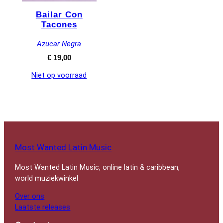
Bailar Con
Tacones
Azucar Negra
€
19,00
Niet op voorraad
Most Wanted Latin Music
Most Wanted Latin Music, online latin & caribbean,
world muziekwinkel
Over ons
Laatste releases