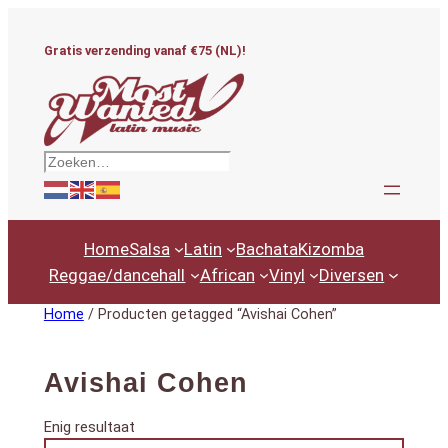
Ga
naar
Gratis verzending vanaf €75 (NL)!
de
inhoud
Zoeken
Home
Salsa
Latin
Bachata
Kizomba
Reggae/dancehall
African
Vinyl
Diversen
Home
/ Producten getagged “Avishai Cohen”
Avishai Cohen
Enig resultaat
Productcategorieën