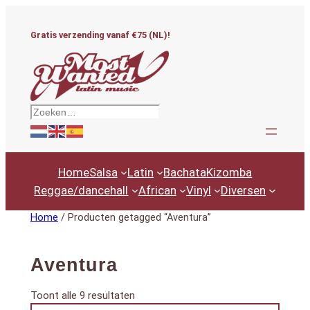
Ga
naar
Gratis verzending vanaf €75 (NL)!
de
inhoud
Zoeken
Home
Salsa
Latin
Bachata
Kizomba
Reggae/dancehall
African
Vinyl
Diversen
Home
/ Producten getagged “Aventura”
Aventura
Gesorteerd
Toont alle 9 resultaten
Productcategorieën
op