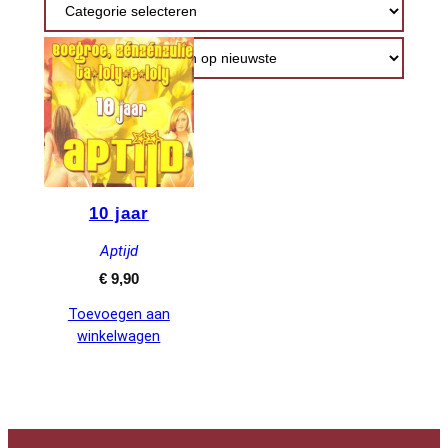
10 jaar
Aptijd
€
9,90
Toevoegen aan
winkelwagen