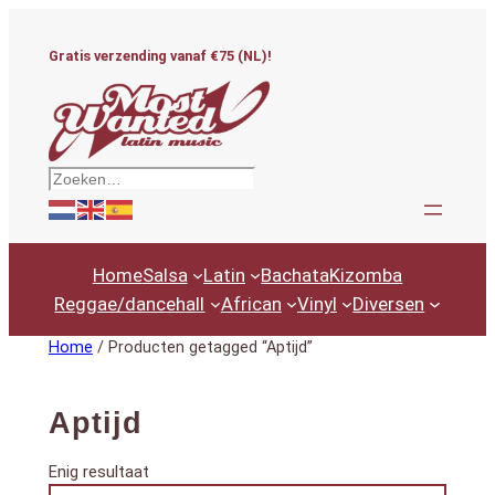
Ga
naar
Gratis verzending vanaf €75 (NL)!
de
inhoud
Zoeken
Home
Salsa
Latin
Bachata
Kizomba
Reggae/dancehall
African
Vinyl
Diversen
Home
/ Producten getagged “Aptijd”
Aptijd
Enig resultaat
Productcategorieën