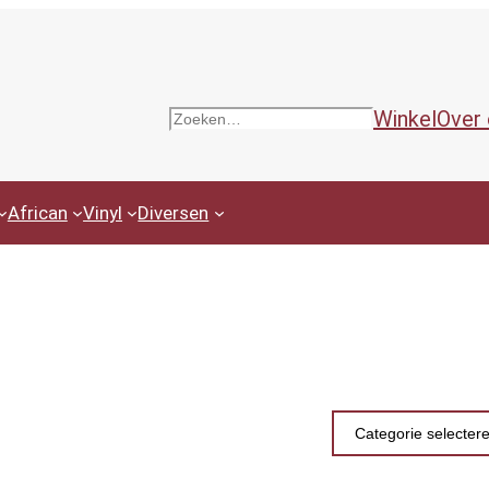
Winkel
Over
Zoeken
African
Vinyl
Diversen
Productcategor