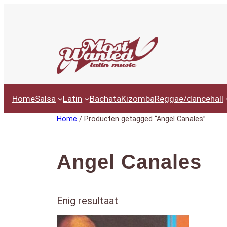
Ga
naar
de
inhoud
Home
Salsa
Latin
Bachata
Kizomba
Reggae/dancehall
Home
/ Producten getagged “Angel Canales”
Angel Canales
Enig resultaat