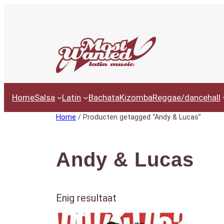
Ga
naar
de
inhoud
Home
Salsa
Latin
Bachata
Kizomba
Reggae/dancehall
Home
/ Producten getagged “Andy & Lucas”
Andy & Lucas
Enig resultaat