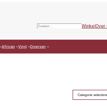
Winkel
Over
Zoeken
African
Vinyl
Diversen
Productcategor