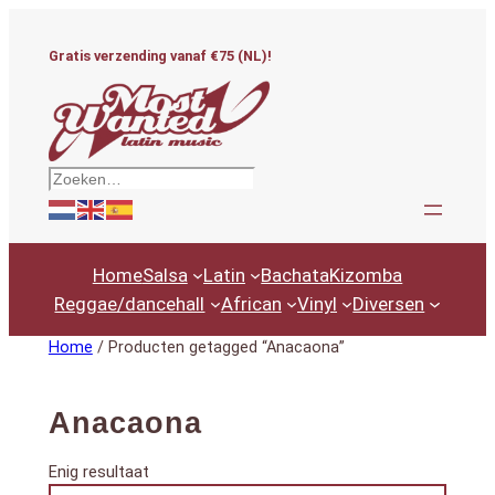
Ga
naar
Gratis verzending vanaf €75 (NL)!
de
inhoud
Zoeken
Home
Salsa
Latin
Bachata
Kizomba
Reggae/dancehall
African
Vinyl
Diversen
Home
/ Producten getagged “Anacaona”
Anacaona
Enig resultaat
Productcategorieën