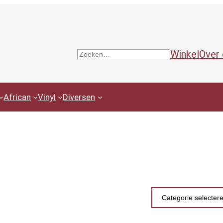
Winkel
Over
Zoeken
African
Vinyl
Diversen
Productcategor