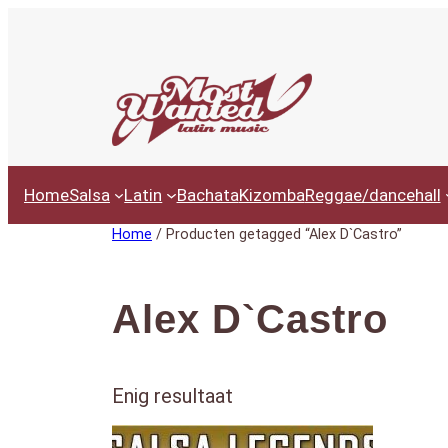
Ga
naar
de
inhoud
Home
Salsa
Latin
Bachata
Kizomba
Reggae/dancehall
Home
/ Producten getagged “Alex D`Castro”
Alex D`Castro
Enig resultaat