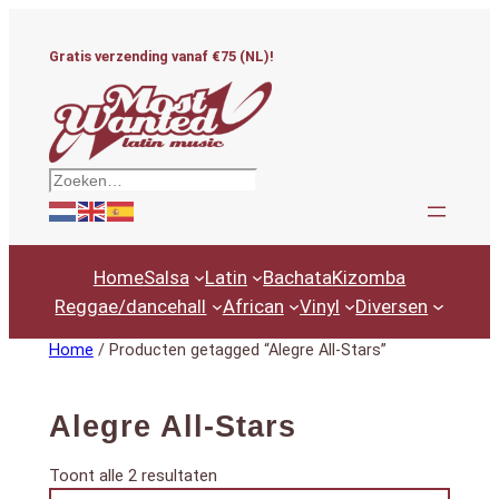
Ga
naar
Gratis verzending vanaf €75 (NL)!
de
inhoud
Zoeken
Home
Salsa
Latin
Bachata
Kizomba
Reggae/dancehall
African
Vinyl
Diversen
Home
/ Producten getagged “Alegre All-Stars”
Alegre All-Stars
Gesorteerd
Toont alle 2 resultaten
Productcategorieën
op