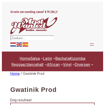
Ga
naar
Gratis verzending vanaf €75 (NL)!
de
inhoud
Zoeken
Home
Salsa
Latin
Bachata
Kizomba
Reggae/dancehall
African
Vinyl
Diversen
Home
/ Gwatinik Prod
Gwatinik Prod
Enig resultaat
Productcategorieën