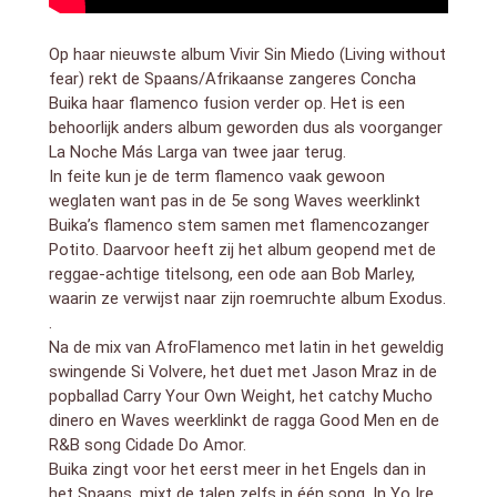
Op haar nieuwste album Vivir Sin Miedo (Living without
fear) rekt de Spaans/Afrikaanse zangeres Concha
Buika haar flamenco fusion verder op. Het is een
behoorlijk anders album geworden dus als voorganger
La Noche Más Larga van twee jaar terug.
In feite kun je de term flamenco vaak gewoon
weglaten want pas in de 5e song Waves weerklinkt
Buika’s flamenco stem samen met flamencozanger
Potito. Daarvoor heeft zij het album geopend met de
reggae-achtige titelsong, een ode aan Bob Marley,
waarin ze verwijst naar zijn roemruchte album Exodus.
.
Na de mix van AfroFlamenco met latin in het geweldig
swingende Si Volvere, het duet met Jason Mraz in de
popballad Carry Your Own Weight, het catchy Mucho
dinero en Waves weerklinkt de ragga Good Men en de
R&B song Cidade Do Amor.
Buika zingt voor het eerst meer in het Engels dan in
het Spaans, mixt de talen zelfs in één song. In Yo Ire