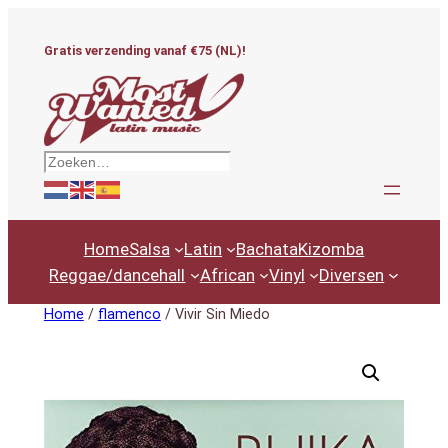
Ga
naar
Gratis verzending vanaf €75 (NL)!
de
inhoud
Zoeken
Home
Salsa
Latin
Bachata
Kizomba
Reggae/dancehall
African
Vinyl
Diversen
Home
/
flamenco
/ Vivir Sin Miedo