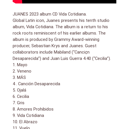
JUANES 2023 album CD Vida Cotidiana.
Global Latin icon, Juanes presents his tenth studio
album, Vida Cotidiana. The album is a return to his
rock roots reminiscent of his earlier albums. The
album is produced by Grammy Award-winning
producer, Sebastian Krys and Juanes. Guest
collaborators include Mabiland (“Canci¢n
Desaparecida”) and Juan Luis Guerra 4.40 (“Cecilia”).
1. Mayo
2. Veneno
3. MÁS
4 . Canción Desaparecida
5. Ojalá
6. Cecilia
7. Gris
8. Amores Prohibidos
9. Vida Cotidiana
10. El Abrazo
11. Vuelo