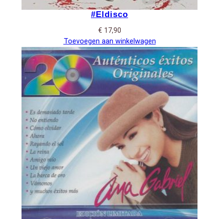
#Eldisco
€
17,90
Toevoegen aan winkelwagen