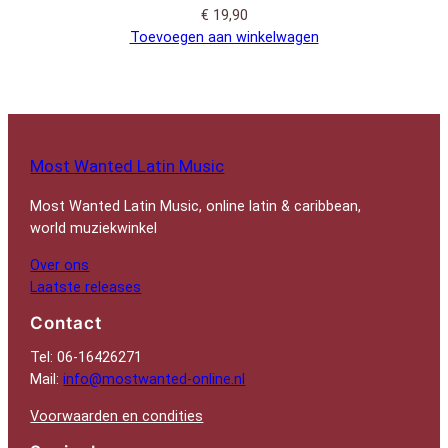
€
19,90
Toevoegen aan winkelwagen
Most Wanted Latin Music
Most Wanted Latin Music, online latin & caribbean,
world muziekwinkel
Over ons
Laatste releases
Contact
Tel: 06-16426271
Mail:
info@mostwanted-online.nl
Voorwaarden en condities