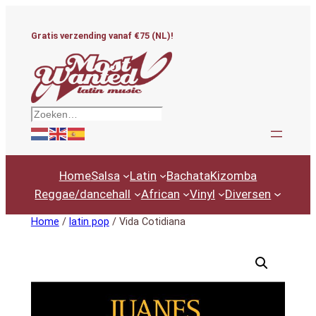
Ga
naar
Gratis verzending vanaf €75 (NL)!
de
inhoud
Zoeken
Home
Salsa
Latin
Bachata
Kizomba
Reggae/dancehall
African
Vinyl
Diversen
Home
/
latin pop
/ Vida Cotidiana