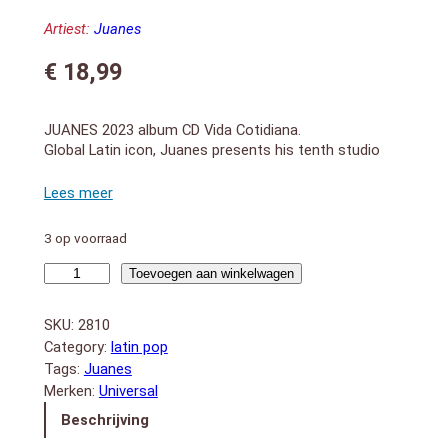
Artiest:
Juanes
€
18,99
JUANES 2023 album CD Vida Cotidiana.
Global Latin icon, Juanes presents his tenth studio
album, Vida Cotidiana. The album is a return to his
rock roots reminiscent of his earlier albums. The
album is produced by Grammy Award-winning
producer, Sebastian Krys and Juanes. Guest
3 op voorraad
collaborators include Mabiland (“Canci¢n
Desaparecida”) and Juan Luis Guerra 4.40 (“Cecilia”).
Vida
Toevoegen aan winkelwagen
1. Mayo
Cotidiana
2. Veneno
aantal
SKU:
2810
3. MÁS
Category:
latin pop
4 . Canción Desaparecida
Tags:
Juanes
5. Ojalá
6. Cecilia
Merken:
Universal
7. Gris
Beschrijving
8. Amores Prohibidos