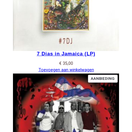
7 Dias in Jamaica (LP)
€
35,00
Toevoegen aan winkelwagen
PRODUC
AANBIEDING
IN
DE
UITVERK