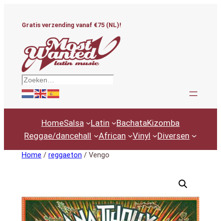
Ga
naar
Gratis verzending vanaf €75 (NL)!
de
inhoud
Zoeken
Home
Salsa
Latin
Bachata
Kizomba
Reggae/dancehall
African
Vinyl
Diversen
Home
/
reggaeton
/ Vengo