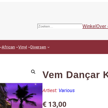
Winkel
Over
Zoeken
African
Vinyl
Diversen
Vem Dançar 
Artiest:
Various
€
13,00