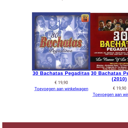
30 Bachatas Pegaditas
30 Bachatas P
(2010)
€
19,90
€
19,90
Toevoegen aan winkelwagen
Toevoegen aan wi