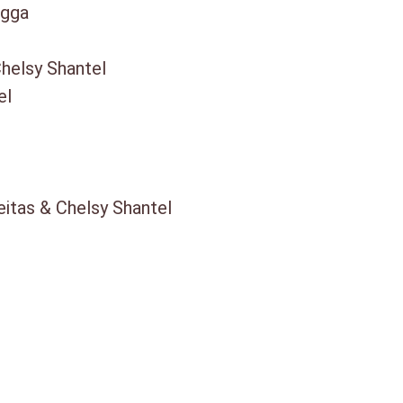
a
igga
l
helsy Shantel
el
itas & Chelsy Shantel