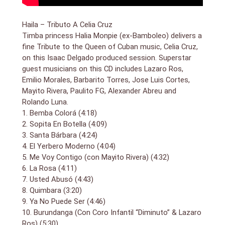
Haila – Tributo A Celia Cruz
Timba princess Halia Monpie (ex-Bamboleo) delivers a
fine Tribute to the Queen of Cuban music, Celia Cruz,
on this Isaac Delgado produced session. Superstar
guest musicians on this CD includes Lazaro Ros,
Emilio Morales, Barbarito Torres, Jose Luis Cortes,
Mayito Rivera, Paulito FG, Alexander Abreu and
Rolando Luna.
1. Bemba Colorá (4:18)
2. Sopita En Botella (4:09)
3. Santa Bárbara (4:24)
4. El Yerbero Moderno (4:04)
5. Me Voy Contigo (con Mayito Rivera) (4:32)
6. La Rosa (4:11)
7. Usted Abusó (4:43)
8. Quimbara (3:20)
9. Ya No Puede Ser (4:46)
10. Burundanga (Con Coro Infantil “Diminuto” & Lazaro
Ros) (5:30)