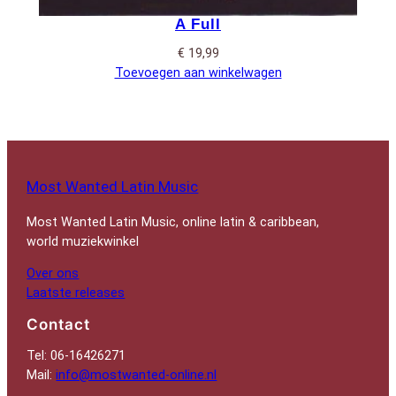
A Full
€
19,99
Toevoegen aan winkelwagen
Most Wanted Latin Music
Most Wanted Latin Music, online latin & caribbean,
world muziekwinkel
Over ons
Laatste releases
Contact
Tel: 06-16426271
Mail:
info@mostwanted-online.nl