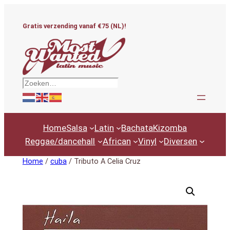
Ga
naar
Gratis verzending vanaf €75 (NL)!
de
inhoud
Zoeken
Home
Salsa
Latin
Bachata
Kizomba
Reggae/dancehall
African
Vinyl
Diversen
Home
/
cuba
/ Tributo A Celia Cruz