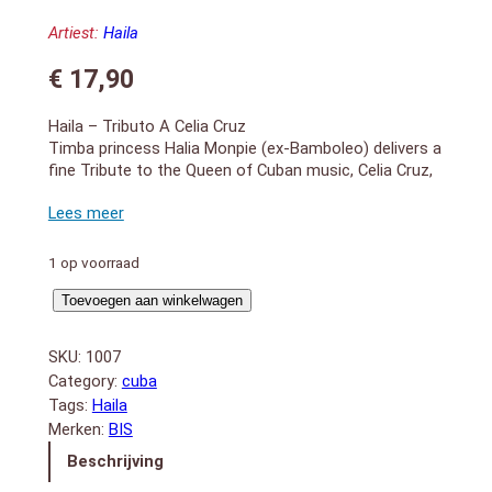
Artiest:
Haila
€
17,90
Haila – Tributo A Celia Cruz
Timba princess Halia Monpie (ex-Bamboleo) delivers a
fine Tribute to the Queen of Cuban music, Celia Cruz,
on this Isaac Delgado produced session. Superstar
guest musicians on this CD includes Lazaro Ros,
Emilio Morales, Barbarito Torres, Jose Luis Cortes,
Mayito Rivera, Paulito FG, Alexander Abreu and
1 op voorraad
Rolando Luna.
Tributo
1. Bemba Colorá (4:18)
Toevoegen aan winkelwagen
2. Sopita En Botella (4:09)
A
3. Santa Bárbara (4:24)
Celia
SKU:
1007
4. El Yerbero Moderno (4:04)
Cruz
Category:
cuba
5. Me Voy Contigo (con Mayito Rivera) (4:32)
aantal
Tags:
Haila
6. La Rosa (4:11)
Merken:
BIS
7. Usted Abusó (4:43)
8. Quimbara (3:20)
Beschrijving
9. Ya No Puede Ser (4:46)