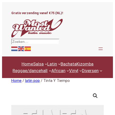
Ga
naar
Gratis verzending vanaf €75 (NL)!
de
inhoud
Zoeken
Home
Salsa
Latin
Bachata
Kizomba
Reggae/dancehall
African
Vinyl
Diversen
Home
/
latin pop
/ Tinta Y Tiempo