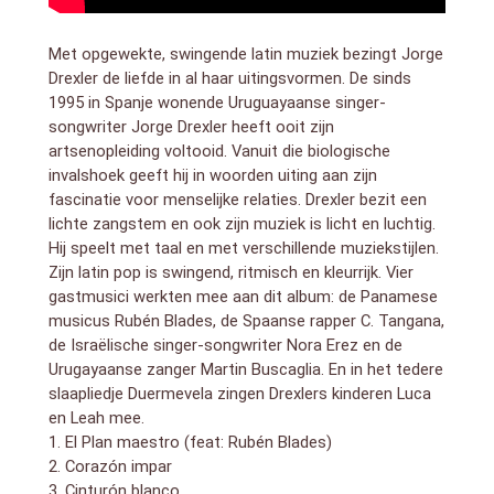
and finish the album. One of the themes of this album
is experiencing life, love, and the world in general with
fresh eyes, a message that resonates most strongly
Met opgewekte, swingende latin muziek bezingt Jorge
in his hit song Cinturón Blanco.
Drexler de liefde in al haar uitingsvormen. De sinds
His music is a combination of Uruguayan traditional
1995 in Spanje wonende Uruguayaanse singer-
music (candombe, murga, milonga, tango), bossa
songwriter Jorge Drexler heeft ooit zijn
nova, pop, jazz and electronic music, which results in
artsenopleiding voltooid. Vanuit die biologische
very personal compositions with original
invalshoek geeft hij in woorden uiting aan zijn
arrangements. The words also play an important role
fascinatie voor menselijke relaties. Drexler bezit een
in his songs. Apart from love, reflections about
lichte zangstem en ook zijn muziek is licht en luchtig.
identity, race and religions are a constant in his work.
Hij
speelt met taal en met verschillende muziekstijlen.
Zijn latin pop is swingend, ritmisch en kleurrijk. Vier
gastmusici werkten mee aan dit album: de Panamese
musicus Rubén Blades, de Spaanse rapper C. Tangana,
de Israëlische singer-songwriter Nora Erez en de
Urugayaanse zanger Martin Buscaglia. En in het tedere
slaapliedje Duermevela zingen Drexlers kinderen Luca
en Leah mee.
1. El Plan maestro (feat: Rubén Blades)
2. Corazón impar
3. Cinturón blanco