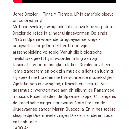
the album without these crucial interactions. As the
pandemic eased, however, and society slowly
Jorge Drexler – Tinta Y Tiempo, LP in gatefold sleeve
reopened, he was able to reconnect with the public
on colored vinyl.
and finish the album. One of the themes of this album
Met opgewekte, swingende latin muziek bezingt Jorge
is experiencing life, love, and the world in general with
fresh eyes, a message that resonates most strongly
Drexler de liefde in al haar uitingsvormen. De sinds
in his hit song Cinturón Blanco.
1995 in Spanje wonende Uruguayaanse singer-
His music is a combination of Uruguayan traditional
songwriter Jorge Drexler heeft ooit zijn
music (candombe, murga, milonga, tango), bossa
artsenopleiding voltooid. Vanuit die biologische
nova, pop, jazz and electronic music, which results in
invalshoek geeft hij in woorden uiting aan zijn
very personal compositions with original
fascinatie voor menselijke relaties. Drexler bezit een
arrangements. The words also play an important role
lichte zangstem en ook zijn muziek is licht en luchtig.
in his songs. Apart from love, reflections about
Hij
speelt met taal en met verschillende muziekstijlen.
identity, race and religions are a constant in his work.
Zijn latin pop is swingend, ritmisch en kleurrijk. Vier
gastmusici werkten mee aan dit album: de Panamese
musicus Rubén Blades, de Spaanse rapper C. Tangana,
de Israëlische singer-songwriter Nora Erez en de
Urugayaanse zanger Martin Buscaglia. En in het tedere
slaapliedje Duermevela zingen Drexlers kinderen Luca
en Leah mee.
LADO A: