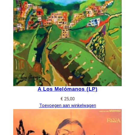
A Los Melómanos (LP)
€
25,00
Toevoegen aan winkelwagen