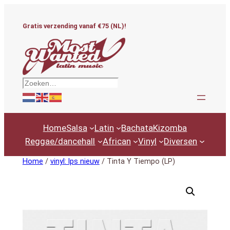
Ga
naar
Gratis verzending vanaf €75 (NL)!
de
inhoud
Zoeken
Home
Salsa
Latin
Bachata
Kizomba
Reggae/dancehall
African
Vinyl
Diversen
Home
/
vinyl: lps nieuw
/ Tinta Y Tiempo (LP)