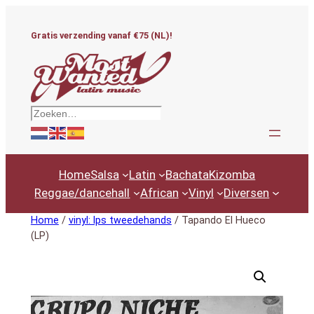
Ga
naar
Gratis verzending vanaf €75 (NL)!
de
inhoud
Zoeken
Home
Salsa
Latin
Bachata
Kizomba
Reggae/dancehall
African
Vinyl
Diversen
Home
/
vinyl: lps tweedehands
/ Tapando El Hueco
(LP)