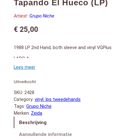
Tapando El Hueco (LP)
Artiest:
Grupo Niche
€
25,00
1988 LP 2nd Hand, both sleeve and vinyl VGPlus
LADO A:
1. Nuestro Sueño
2. Cómo Podré Disimular
3. Tapando El Hueco
Uitverkocht
4. María Concepción
LADO B:
SKU:
2428
1. Las Mujeres Están De Moda
Category:
vinyl: lps tweedehands
2. Mi Valle Del Cauca
Tags:
Grupo Niche
3. El Amor Vendrá
Merken:
Zeida
4. Brilla El Sol
Beschrijving
cantan Tito Gomez.
con Jaime & Diego Galé, Moris Jimenez y maestro
Aanvullende informatie
Jairo Varela