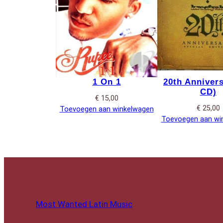
1 On 1
20th Annivers
CD)
€
15,00
€
25,00
Toevoegen aan winkelwagen
Toevoegen aan wi
Most Wanted Latin Music