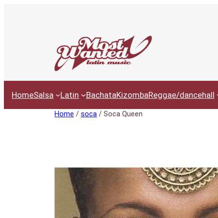
Ga
naar
de
inhoud
Home
Salsa
Latin
Bachata
Kizomba
Reggae/dancehall
Home
/
soca
/ Soca Queen