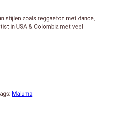
n stijlen zoals reggaeton met dance,
rtist in USA & Colombia met veel
 scorend album.
)
 Fido)
 Grace)
ags:
Maluma
)