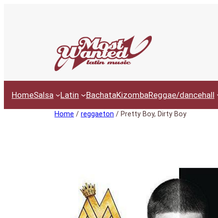
Ga
naar
de
inhoud
Home
Salsa
Latin
Bachata
Kizomba
Reggae/dancehall
Home
/
reggaeton
/ Pretty Boy, Dirty Boy