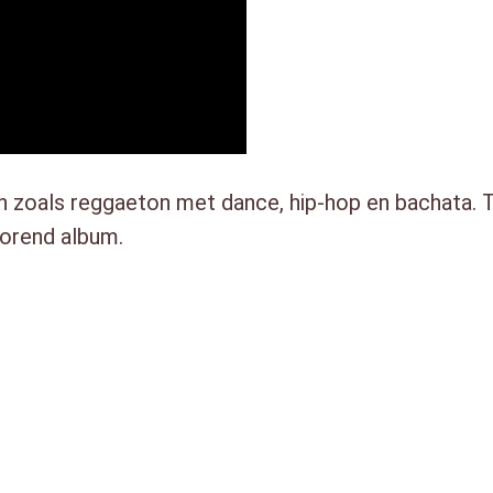
t
a
l
n zoals reggaeton met dance, hip-hop en bachata. 
orend album.