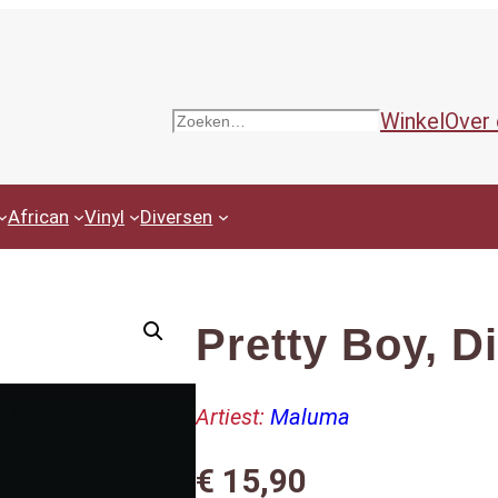
Winkel
Over
Zoeken
African
Vinyl
Diversen
Pretty Boy, D
Artiest:
Maluma
€
15,90