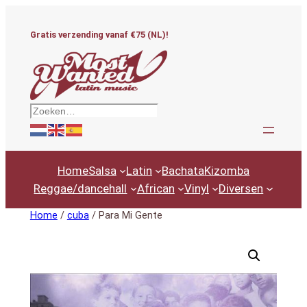
Ga
naar
Gratis verzending vanaf €75 (NL)!
de
inhoud
Zoeken
Home
Salsa
Latin
Bachata
Kizomba
Reggae/dancehall
African
Vinyl
Diversen
Home
/
cuba
/ Para Mi Gente