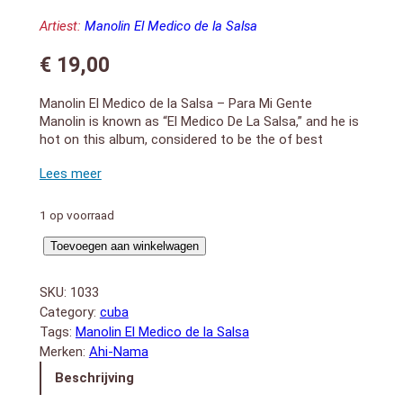
Artiest:
Manolin El Medico de la Salsa
€
19,00
Manolin El Medico de la Salsa – Para Mi Gente
Manolin is known as “El Medico De La Salsa,” and he is
hot on this album, considered to be the of best
album`s of all time in Cuba, feat. the hit “La Bola – Te
Fuiste”. 1996 release
1. La Bola (Opening)
2. La Mitad de la Habana
1 op voorraad
3. Todo Mi Amor Es Para Ella
Para
4. Aventura de Amor
Toevoegen aan winkelwagen
5. Te Conozco Mascarita
Mi
6. Se Busca una Mujer
Gente
SKU:
1033
7. Hay Amores
aantal
Category:
cuba
8. Que Fina
Tags:
Manolin El Medico de la Salsa
9. Ella No Vale Nada
Merken:
Ahi-Nama
10. Me Pase De Copas
11. Voy a Mi
Beschrijving
12. La Bola