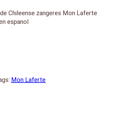
de Chileense zangeres Mon Laferte
 en espanol
De Ti
ags:
Mon Laferte
 Aguilar)