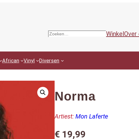
Winkel
Over
Zoeken
African
Vinyl
Diversen
Norma
Artiest:
Mon Laferte
€
19,99