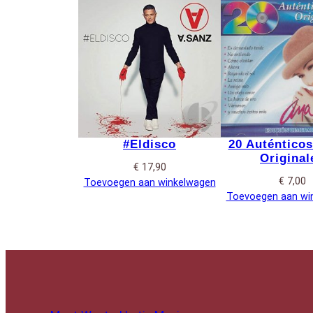
#Eldisco
20 Auténticos
Original
€
17,90
€
7,00
Toevoegen aan winkelwagen
Toevoegen aan wi