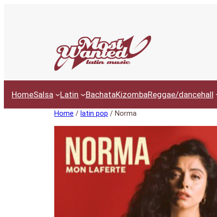
Ga
naar
de
inhoud
Home
Salsa
Latin
Bachata
Kizomba
Reggae/dancehall
Home
/
latin pop
/ Norma