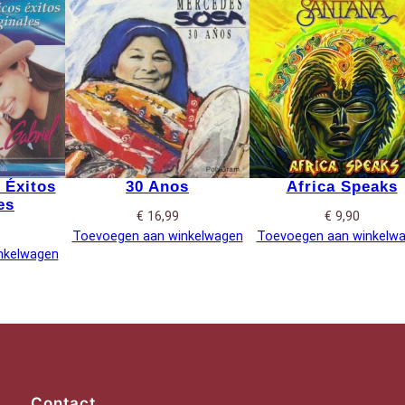
 Éxitos
30 Anos
Africa Speaks
es
€
16,99
€
9,90
Toevoegen aan winkelwagen
Toevoegen aan winkelw
nkelwagen
Contact