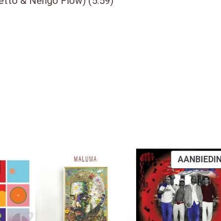
hetto & Ñengo Flow) (5:59)
AANBIEDI