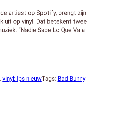
 artiest op Spotify, brengt zijn
k uit op vinyl. Dat betekent twee
muziek. “Nadie Sabe Lo Que Va a
 Latin trap en perfect uitgevoerde
36)
, 
vinyl: lps nieuw
Tags:
Bad Bunny
3:10)
La L) (5:54)