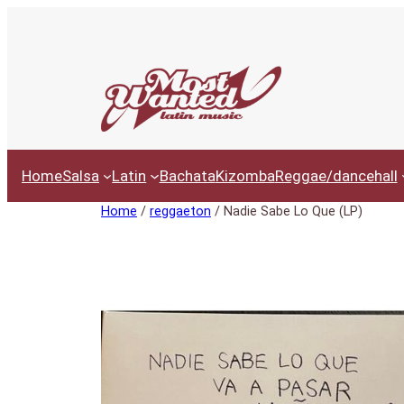
Ga
naar
de
inhoud
Home
Salsa
Latin
Bachata
Kizomba
Reggae/dancehall
Home
/
reggaeton
/ Nadie Sabe Lo Que (LP)