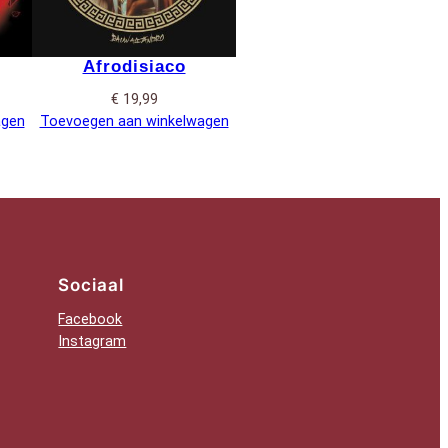
Afrodisiaco
lijke
ige
€
19,99
agen
Toevoegen aan winkelwagen
0.
Sociaal
Facebook
Instagram