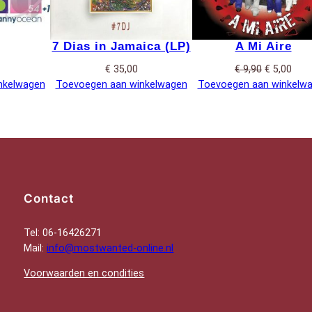
7 Dias in Jamaica (LP)
A Mi Aire
Oorspronke
Huid
€
35,00
€
9,90
€
5,00
prijs
prijs
nkelwagen
Toevoegen aan winkelwagen
Toevoegen aan winkelw
was:
is:
€ 9,90.
€ 5,0
Contact
Tel: 06-16426271
Mail:
info@mostwanted-online.nl
Voorwaarden en condities