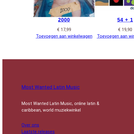
2000
54 + 1
€
17,99
€
19,90
Toevoegen aan winkelwagen
Toevoegen aan wi
Most Wanted Latin Music
Most Wanted Latin Music, online latin &
caribbean, world muziekwinkel
Over ons
Laatste releases