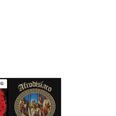
PRODUCT
NG
IN
DE
UITVERKOOP