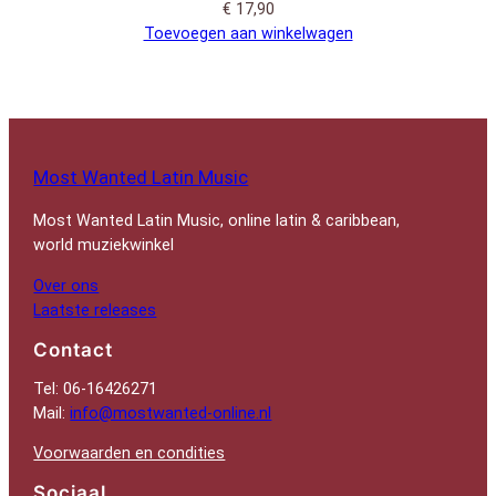
€
17,90
Toevoegen aan winkelwagen
Most Wanted Latin Music
Most Wanted Latin Music, online latin & caribbean,
world muziekwinkel
Over ons
Laatste releases
Contact
Tel: 06-16426271
Mail:
info@mostwanted-online.nl
Voorwaarden en condities
Sociaal