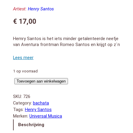
Artiest:
Henry Santos
€
17,00
Hemry Santos is het iets minder getalenteerde neefje
van Aventura frontman Romeo Santos en krijgt op z`n
2e studio album uit 2013 hulp van andere Aventura
leden Max Y Lenny Santos, waardoor z`n geluid dicht
bij de oude Aventura-sound ligt..hits “Besame
Siempre” en titeltrack “My Way”.
1 op voorraad
1. Prologo
My
Toevoegen aan winkelwagen
2. My Way
Way
3. Tango a La Diva
aantal
4. La Vida (with Maffio)
SKU:
726
5. Mi Poesia
Category:
bachata
6. Besame Siempre
Tags:
Henry Santos
7. Tu, Yo & El DJ
Merken:
Universal Musica
8. No Se Vivir Sin Ti
Beschrijving
9. Vuelve Conmigo
10. Juntos Podemos Volar