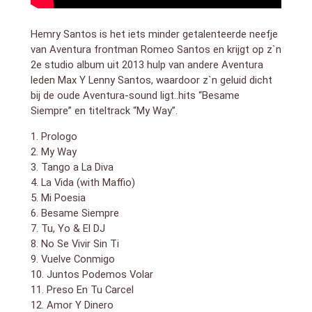
Hemry Santos is het iets minder getalenteerde neefje
van Aventura frontman Romeo Santos en krijgt op z`n
2e studio album uit 2013 hulp van andere Aventura
leden Max Y Lenny Santos, waardoor z`n geluid dicht
bij de oude Aventura-sound ligt..hits “Besame
Siempre” en titeltrack “My Way”.
1. Prologo
2. My Way
3. Tango a La Diva
4. La Vida (with Maffio)
5. Mi Poesia
6. Besame Siempre
7. Tu, Yo & El DJ
8. No Se Vivir Sin Ti
9. Vuelve Conmigo
10. Juntos Podemos Volar
11. Preso En Tu Carcel
12. Amor Y Dinero