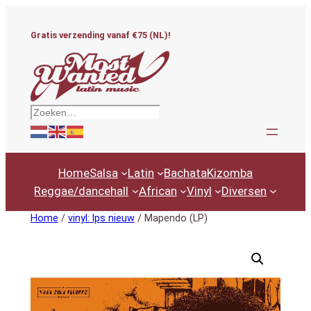
Ga
naar
Gratis verzending vanaf €75 (NL)!
de
inhoud
Zoeken
Home
Salsa
Latin
Bachata
Kizomba
Reggae/dancehall
African
Vinyl
Diversen
Home
/
vinyl: lps nieuw
/ Mapendo (LP)