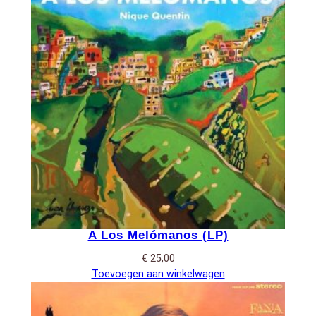
A Los Melómanos (LP)
€
25,00
Toevoegen aan winkelwagen