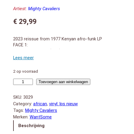
Artiest:
Mighty Cavaliers
€
29,99
2023 reïssue from 1977 Kenyan afro-funk LP
FACE 1:
1. Wacho Maneno (3:26)
2. Baruwa Ya Soweto (3:51)
3. Africa Tuugane (3:30)
4. Mama Come Home (4:34)
2 op voorraad
5. Mependo Mapendo (6:15)
FACE 2:
Mapendo
Toevoegen aan winkelwagen
1. Mambo Bado (4:52)
(LP)
2. Wacha Tabia Mbaya (3:39)
aantal
SKU:
3029
3. Mimi Ni Wako (3:48)
Category:
african
, 
vinyl: lps nieuw
4. Bring Your Love (5:13)
Tags:
Mighty Cavaliers
5. Nifanye Nini (3:30)
Merken:
WantSome
Beschrijving