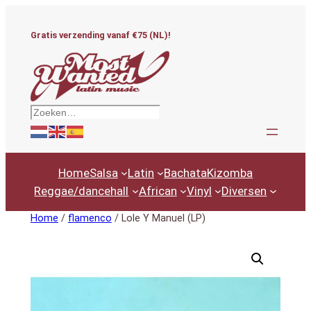
Ga
naar
Gratis verzending vanaf €75 (NL)!
de
inhoud
Zoeken
Home
Salsa
Latin
Bachata
Kizomba
Reggae/dancehall
African
Vinyl
Diversen
Home
/
flamenco
/ Lole Y Manuel (LP)