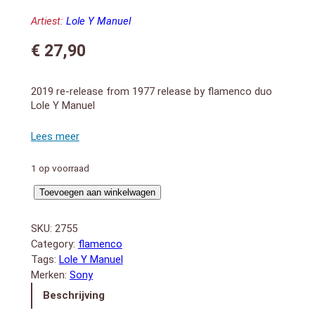
Artiest:
Lole Y Manuel
€
27,90
2019 re-release from 1977 release by flamenco duo
Lole Y Manuel
A:
1. Romero Verde (3:15)
2. Oscura Plata (2:08)
3. Anta Oumri (written by Mohamed Abdel Waheb)
1 op voorraad
(10:00)
B:
Lole
Toevoegen aan winkelwagen
1. Bulería De La Pena (2:07)
Y
2. Soleá (3:10)
Manuel
SKU:
2755
3. Canción De Lirios Moraos (3:12)
(LP)
Category:
flamenco
4. Canto De Sal (Alegrías) (1:55)
aantal
Tags:
Lole Y Manuel
5. Recuerdos (2:18)
6. Tangos De La Pimienta (2:40)
Merken:
Sony
Beschrijving