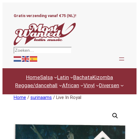
Ga
naar
Gratis verzending vanaf €75 (NL)!
de
inhoud
Zoeken
Home
Salsa
Latin
Bachata
Kizomba
Reggae/dancehall
African
Vinyl
Diversen
Home
/
surinaams
/ Live In Royal