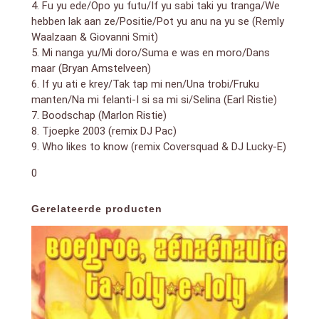
4. Fu yu ede/Opo yu futu/If yu sabi taki yu tranga/We
hebben lak aan ze/Positie/Pot yu anu na yu se (Remly
Waalzaan & Giovanni Smit)
5. Mi nanga yu/Mi doro/Suma e was en moro/Dans
maar (Bryan Amstelveen)
6. If yu ati e krey/Tak tap mi nen/Una trobi/Fruku
manten/Na mi felanti-I si sa mi si/Selina (Earl Ristie)
7. Boodschap (Marlon Ristie)
8. Tjoepke 2003 (remix DJ Pac)
9. Who likes to know (remix Coversquad & DJ Lucky-E)
0
Gerelateerde producten