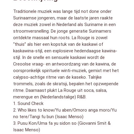
3. Pusu Kon/Uma fa yu sidon so (Giovanni Smit &
Isaac Menso)
Traditionele muziek was lange tijd not done onder
4. Fu yu ede/Opo yu futu/If yu sabi taki yu tranga/We
Surinaamse jongeren, maar de laatste jaren raakte
hebben lak aan ze/Positie/Pot yu anu na yu se (Remly
deze muziek zowel in Nederland als Suriname in een
Waalzaan & Giovanni Smit)
stroomversnelling. De jonge generatie Surinamers
5. Mi nanga yu/Mi doro/Suma e was en moro/Dans
ontdekte massaal hun roots. La Rouge is zowel
maar (Bryan Amstelveen)
6. If yu ati e krey/Tak tap mi nen/Una trobi/Fruku
“thuis” als hier een kopstuk van de kaskawi of
manten/Na mi felanti-I si sa mi si/Selina (Earl Ristie)
kaskawina-stijl, een explosieve hedendaagse kawina-
7. Boodschap (Marlon Ristie)
stijl. In de snelle en sensuele kaskawi wordt de
8. Tjoepke 2003 (remix DJ Pac)
Creoolse vraag- en antwoordzang van de kawina, de
9. Who likes to know (remix Coversquad & DJ Lucky-E)
oorspronkelijk spirituele winti-muziek, gemixt met het
calypso-achtige ritme van de kaseko. Talrijke
trommels, zoals de skratsji, bepalen het opzwepende
ritme. Daarnaast plukt La Rouge uit soca, salsa,
merengue en (Nederlandstalige) R&B.
1. Sound Check
2. Who likes to know/Yu aben/Omoro anga moro/Yu
no tere/Tangi fu bun (Isaac Menso)
3. Pusu Kon/Uma fa yu sidon so (Giovanni Smit &
Isaac Menso)