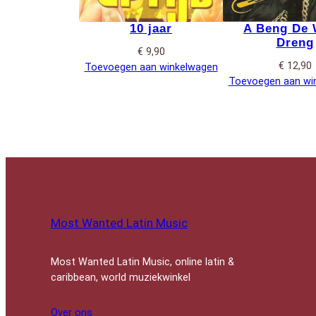
10 jaar
A Beng De
Dreng
€
9,90
€
12,90
Toevoegen aan winkelwagen
Toevoegen aan wi
Most Wanted Latin Music
Most Wanted Latin Music, online latin &
caribbean, world muziekwinkel
Over ons