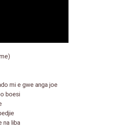
eme)
ado mi e gwe anga joe
so boesi
e
bedjie
e na liba