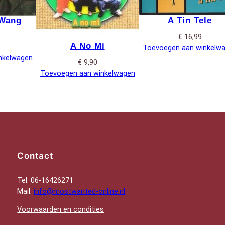
 Wang
A Tin Tele
€
16,99
A No Mi
Toevoegen aan winkelw
nkelwagen
€
9,90
Toevoegen aan winkelwagen
Contact
Tel: 06-16426271
Mail:
info@mostwanted-online.nl
Voorwaarden en condities