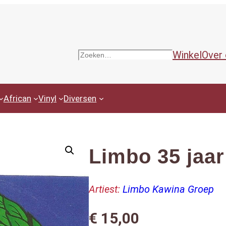
Winkel
Over
Zoeken
African
Vinyl
Diversen
Limbo 35 jaar
Artiest:
Limbo Kawina Groep
€
15,00