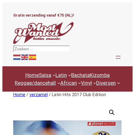
Ga
naar
Gratis verzending vanaf €75 (NL)!
de
inhoud
Zoeken
Home
Salsa
Latin
Bachata
Kizomba
Reggae/dancehall
African
Vinyl
Diversen
Home
/
verzamel
/ Latin Hits 2017 Club Edition