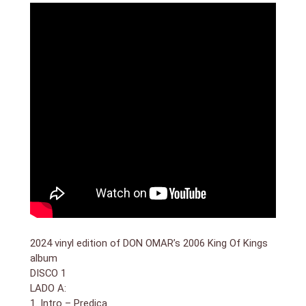
2. Not To Much
3. Bailando Sola
4. Amarga Vida
2024 vinyl edition of DON OMAR’s 2006 King Of Kings
album
DISCO 1
LADO A:
1. Intro – Predica