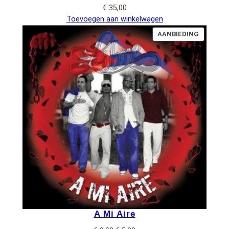
€
35,00
Toevoegen aan winkelwagen
PRODUC
AANBIEDING
IN
DE
UITVERK
A Mi Aire