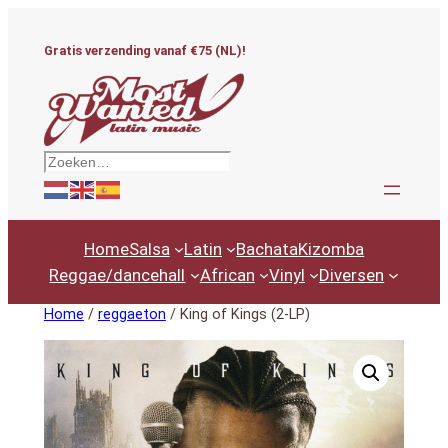
Ga
naar
Gratis verzending vanaf €75 (NL)!
de
inhoud
Zoeken
Home
Salsa
Latin
Bachata
Kizomba
Reggae/dancehall
African
Vinyl
Diversen
Home
/
reggaeton
/ King of Kings (2-LP)