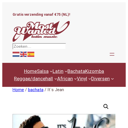
Ga
naar
Gratis verzending vanaf €75 (NL)!
de
inhoud
Zoeken
Home
Salsa
Latin
Bachata
Kizomba
Reggae/dancehall
African
Vinyl
Diversen
Home
/
bachata
/ It`s Jean