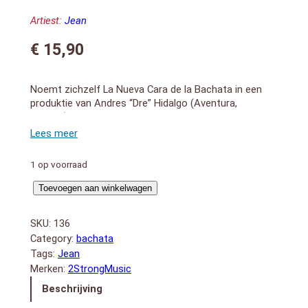
Artiest:
Jean
€
15,90
Noemt zichzelf La Nueva Cara de la Bachata in een
produktie van Andres “Dre” Hidalgo (Aventura,
Xtreme), ..2014
1. No Se Porqué Te Vas (3:35)
2. Si Tu No Estas (3:56)
3. Soy Unico (3:46)
1 op voorraad
4. Pero No (3:42)
5. Can`t Find Love (3:21)
It`s
Toevoegen aan winkelwagen
6. Máquina del Tiempo (3:57)
Jean
7. Primera Vez (3:10)
aantal
SKU:
136
8. Yo Quiero Saber (3:55)
Category:
bachata
9. Ya Te Olvide (3:58)
Tags:
Jean
10. No Se Porqué Te Vas (acoustic) (3:42)
11. Primera Vez (pop rock) (3:14)
Merken:
2StrongMusic
Beschrijving