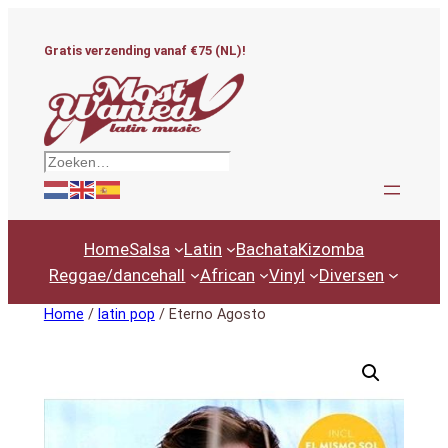
Ga
naar
Gratis verzending vanaf €75 (NL)!
de
inhoud
Zoeken
Home
Salsa
Latin
Bachata
Kizomba
Reggae/dancehall
African
Vinyl
Diversen
Home
/
latin pop
/ Eterno Agosto