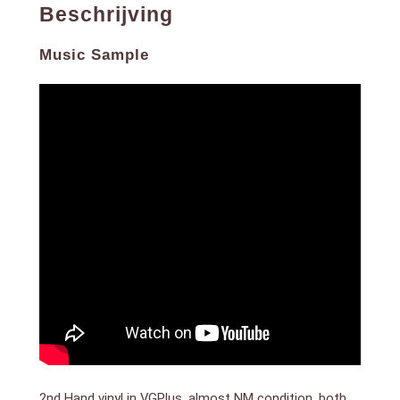
Beschrijving
Music Sample
2nd Hand vinyl in VGPlus, almost NM condition, both