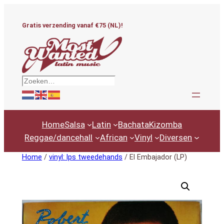
Ga
naar
Gratis verzending vanaf €75 (NL)!
de
inhoud
Zoeken
Home
Salsa
Latin
Bachata
Kizomba
Reggae/dancehall
African
Vinyl
Diversen
Home
/
vinyl: lps tweedehands
/ El Embajador (LP)