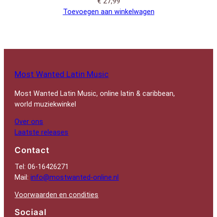
€
27,99
Toevoegen aan winkelwagen
Most Wanted Latin Music
Most Wanted Latin Music, online latin & caribbean,
world muziekwinkel
Over ons
Laatste releases
Contact
Tel: 06-16426271
Mail:
info@mostwanted-online.nl
Voorwaarden en condities
Sociaal