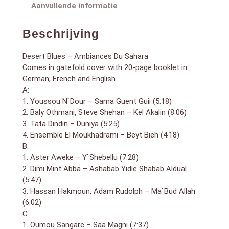
2. Abdel Gadir Salim – Almaryood (4:49)
Aanvullende informatie
3. Sona Diabaté – M`boré (6:07)
4. Kante Manfila – Agne Anko (4:39)
D:
Beschrijving
1. Hamza El Din – Mwashah (3:45)
2. Abdel Gadir Salim – Umri Ma Bansa (8:56)
Desert Blues – Ambiances Du Sahara
3. Mahmoud Ahmed – Ere Mela Mela/Meche Neu
Comes in gatefold cover with 20-page booklet in
(8:03)
German, French and English.
A:
1. Youssou N`Dour – Sama Guent Guii (5:18)
2. Baly Othmani, Steve Shehan – Kel Akalin (8:06)
3. Tata Dindin – Duniya (5:25)
4. Ensemble El Moukhadrami – Beyt Bieh (4:18)
B:
1. Aster Aweke – Y`Shebellu (7:28)
2. Dimi Mint Abba – Ashabab Yidie Shabab Aldual
(5:47)
3. Hassan Hakmoun, Adam Rudolph – Ma`Bud Allah
(6:02)
C:
1. Oumou Sangare – Saa Magni (7:37)