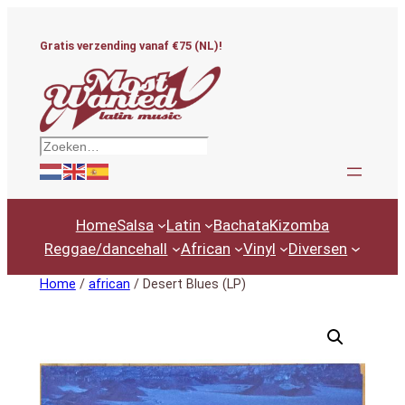
Ga
naar
Gratis verzending vanaf €75 (NL)!
de
inhoud
Zoeken
Home
Salsa
Latin
Bachata
Kizomba
Reggae/dancehall
African
Vinyl
Diversen
Home
/
african
/ Desert Blues (LP)