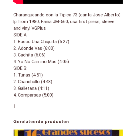
Charangueando con la Tipica 73 (canta Jose Alberto)
lp from 1980, Fania JM-560, usa first press, sleeve
and vinyl VGPlus
SIDE A:
1. Busco Una Chiquita (5:27)
2. Adonde Vas (6:00)
3. Cachita (6:06)
4. Yo No Camino Mas (4:05)
SIDE B:
1. Tunas (4:51)
2. Chanchullo (4:48)
3. Galletana (4:11)
4. Comparsas (5:00)
1
Gerelateerde producten