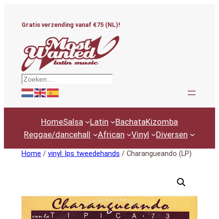
Ga
naar
Gratis verzending vanaf €75 (NL)!
de
inhoud
Zoeken
Home
Salsa
Latin
Bachata
Kizomba
Reggae/dancehall
African
Vinyl
Diversen
Home
/
vinyl: lps tweedehands
/ Charangueando (LP)