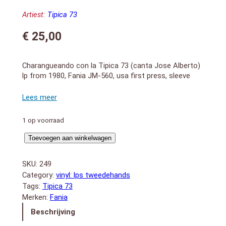
Artiest:
Tipica 73
€
25,00
Charangueando con la Tipica 73 (canta Jose Alberto)
lp from 1980, Fania JM-560, usa first press, sleeve
and vinyl VGPlus
SIDE A:
1. Busco Una Chiquita (5:27)
2. Adonde Vas (6:00)
1 op voorraad
3. Cachita (6:06)
4. Yo No Camino Mas (4:05)
Charangueando
Toevoegen aan winkelwagen
SIDE B:
(LP)
1. Tunas (4:51)
aantal
SKU:
249
2. Chanchullo (4:48)
Category:
vinyl: lps tweedehands
3. Galletana (4:11)
Tags:
Tipica 73
4. Comparsas (5:00)
Merken:
Fania
Beschrijving