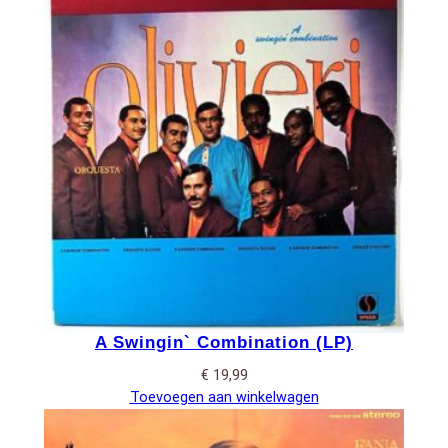
A Swingin` Combination (LP)
€
19,99
Toevoegen aan winkelwagen