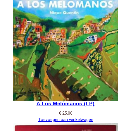
A Los Melómanos (LP)
€
25,00
Toevoegen aan winkelwagen