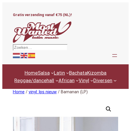
Ga
naar
Gratis verzending vanaf €75 (NL)!
de
inhoud
Zoeken
Home
Salsa
Latin
Bachata
Kizomba
Reggae/dancehall
African
Vinyl
Diversen
Home
/
vinyl: lps nieuw
/ Bamanan (LP)