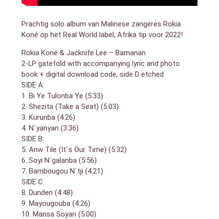
werk met voor een deel eerder opgenomen vocal
tracks van Kone om er een werkelijk prachtig album
van te maken. Lee is een Ierse muzikant en producer
Prachtig solo album van Malinese zangeres Rokia
die eerder werkte met artiesten als U2, REM, the
Koné op het Real World label, Afrika tip voor 2022!
Killers, the Hives, One Direction en Taylor Swift. Een
Rokia Koné & Jacknife Lee –
Bamanan
man dus die weet hoe je een retecommercieel album
moet maken.
2-LP gatefold with
accompanying
lyric and photo
Gelukkig is ‘Bamanan’ geen te commercieel album
book + digital download code, side D etched
geworden en heeft Lee de roots en de muziek van
SIDE A:
Kone met verdiend respect een upgrade gegeven om
1. Bi Ye Tulonba Ye (5:33)
erg goed te gaan klinken. Moderne beats en prachtige
2. Shezita (Take a Seat) (5:03)
soundscapes ondersteunen de Afrikaanse percussie,
3. Kurunba (4:26)
kora en meerstemmige zang en mengen daardoor
4. N`yanyan (3:36)
samen tot een prachtig album dat zowel op een feest
SIDE B:
als ook als chill muziek gedraaid kan worden. (review
5. Anw Tile (It`s Our Time) (5:32)
Maxazine)
6. Soyi N`galanba (5:56)
7. Bambougou N`tji (4:21)
SIDE C:
8. Dunden (4:48)
9. Mayougouba (4:26)
10. Mansa Soyari (5:00)