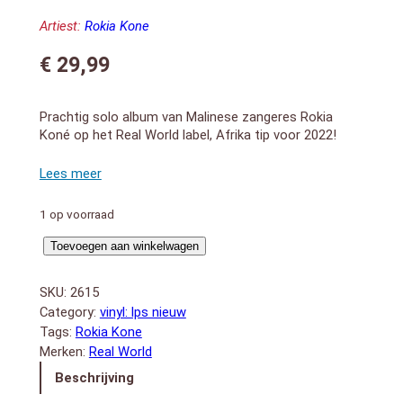
Artiest:
Rokia Kone
€
29,99
Prachtig solo album van Malinese zangeres Rokia
Koné op het Real World label, Afrika tip voor 2022!
Rokia Koné & Jacknife Lee –
Bamanan
2-LP gatefold with
accompanying
lyric and photo
book + digital download code, side D etched
1 op voorraad
SIDE A:
1. Bi Ye Tulonba Ye (5:33)
Bamanan
Toevoegen aan winkelwagen
2. Shezita (Take a Seat) (5:03)
(LP)
3. Kurunba (4:26)
aantal
4. N`yanyan (3:36)
SKU:
2615
SIDE B:
Category:
vinyl: lps nieuw
5. Anw Tile (It`s Our Time) (5:32)
Tags:
Rokia Kone
6. Soyi N`galanba (5:56)
Merken:
Real World
7. Bambougou N`tji (4:21)
Beschrijving
SIDE C:
8. Dunden (4:48)