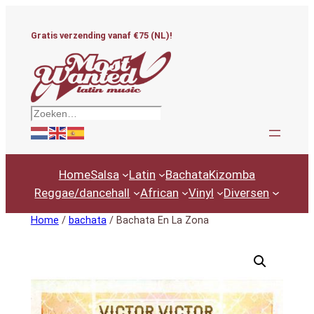
Ga
naar
Gratis verzending vanaf €75 (NL)!
de
inhoud
Zoeken
Home
Salsa
Latin
Bachata
Kizomba
Reggae/dancehall
African
Vinyl
Diversen
Home
/
bachata
/ Bachata En La Zona