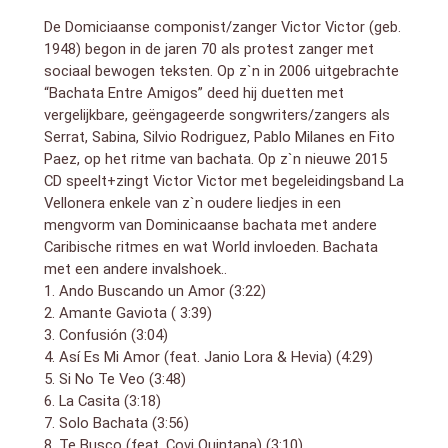
Bachata en la zona recopila también temas grabados
De Domiciaanse componist/zanger Victor Victor (geb.
anteriormente o popularizados por otros artistas,
pero adaptados al formato de La Vellonera, que es la
1948) begon in de jaren 70 als protest zanger met
banda actual de Víctor Víctor.
sociaal bewogen teksten. Op z`n in 2006 uitgebrachte
El objetivo de estas canciones ha sido fusionar lo
“Bachata Entre Amigos” deed hij duetten met
básico de la bachata dominicana con otras formas
vergelijkbare, geëngageerde songwriters/zangers als
rítmicas caribeñas y del mundo.
Serrat, Sabina, Silvio Rodriguez, Pablo Milanes en Fito
El resultado supone escuchar una canción alternativa
Paez, op het ritme van bachata. Op z`n nieuwe 2015
que conserva el romanticismo de la bachata con el
CD speelt+zingt Victor Victor met begeleidingsband La
sabor a la mixtura de otras músicas, que siguen
Vellonera
enkele van z`n oudere liedjes in een
siendo buenas y válidas para bailar.
mengvorm van Dominicaanse bachata met andere
El disco cuenta con colaboraciones destacadas
Caribische ritmes en wat World invloeden. Bachata
como la del gaitero asturiano Hevia o el también
dominicano Pavel Núñez, además de los integrantes
met een andere invalshoek..
de su banda Los Tres de la Vellonera.
1. Ando Buscando un Amor (3:22)
2. Amante Gaviota ( 3:39)
3. Confusión (3:04)
4. Así Es Mi Amor (feat. Janio Lora & Hevia) (4:29)
5. Si No Te Veo (3:48)
6. La Casita (3:18)
7. Solo Bachata (3:56)
8. Te Busco (feat. Covi Quintana) (3:10)