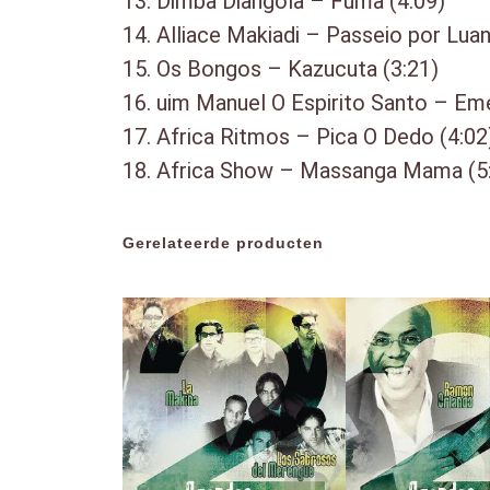
13. Dimba Diangola – Fuma (4:09)
14. Alliace Makiadi – Passeio por Luan
15. Os Bongos – Kazucuta (3:21)
16. uim Manuel O Espirito Santo – Eme
17. Africa Ritmos – Pica O Dedo (4:02
18. Africa Show – Massanga Mama (5
Gerelateerde producten