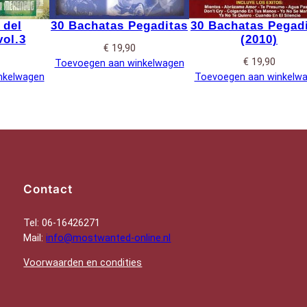
 del
30 Bachatas Pegaditas
30 Bachatas Pegad
ol.3
(2010)
€
19,90
€
19,90
Toevoegen aan winkelwagen
nkelwagen
Toevoegen aan winkelw
Contact
Tel: 06-16426271
Mail:
info@mostwanted-online.nl
Voorwaarden en condities