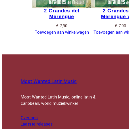
2 Grandes del
2 Grandes
Merengue
Merengue v
€
7,90
€
7,90
Toevoegen aan winkelwagen
Toevoegen aan wi
Most Wanted Latin Music
Most Wanted Latin Music, online latin &
caribbean, world muziekwinkel
Over ons
Laatste releases