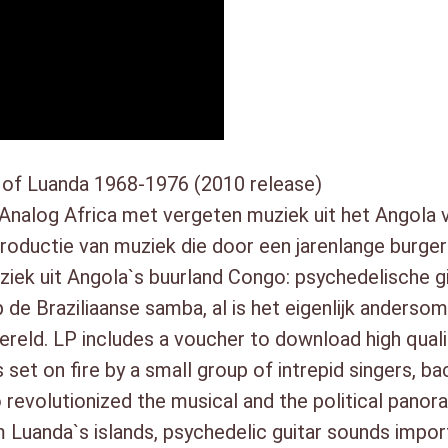
11. Jovens Do Prenda – Farra
12. Os Korimbas – Se?mba Bra
13. Dimba Diangola – Fuma (4:
14. Alliace Makiadi – Passeio 
15. Os Bongos – Kazucuta (3:2
16. uim Manuel O Espirito Sant
17. Africa Ritmos – Pica O Ded
 of Luanda 1968-1976 (2010 release)
18. Africa Show – Massanga M
Analog Africa met vergeten muziek uit het Angola v
roductie van muziek die door een jarenlange burg
ek uit Angola`s buurland Congo: psychedelische gita
p de Braziliaanse samba, al is het eigenlijk anderso
eld. LP includes a voucher to download high qual
t on fire by a small group of intrepid singers, bac
o revolutionized the musical and the political pano
m Luanda`s islands, psychedelic guitar sounds impo