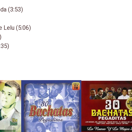
da (3:53)
 Lelu (5:06)
)
:35)