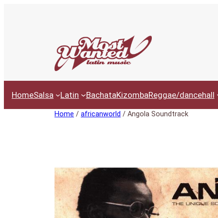
Ga
naar
de
inhoud
Home
Salsa
Latin
Bachata
Kizomba
Reggae/dancehall
Home
/
africanworld
/ Angola Soundtrack