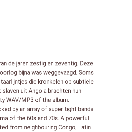
 Na Madrugada (4:44)
guez (4:21)
09)
por Luanda (3:53)
1)
o – Eme Lelu (5:06)
o (4:02)
ama (5:35)
an de jaren zestig en zeventig. Deze
eroorlog bijna was weggevaagd. Soms
arlijntjes die kronkelen op subtiele
m: slaven uit Angola brachten hun
ity WAV/MP3 of the album.
ked by an array of super tight bands
rama of the 60s and 70s. A powerful
rted from neighbouring Congo, Latin