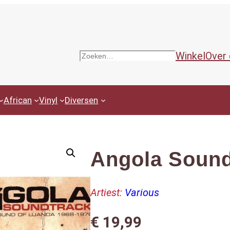
Winkel
Over
Zoeken
African
Vinyl
Diversen
Angola Sound
Artiest:
Various
€
19,99