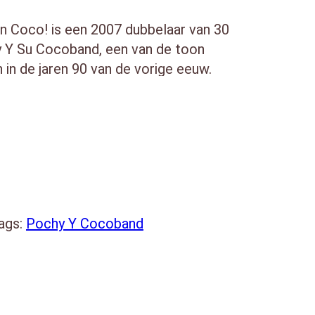
 Coco! is een 2007 dubbelaar van 30
Y Su Cocoband, een van de toon
n de jaren 90 van de vorige eeuw.
led Cocoband, was a leading
roup in the 1990s. The group was
ochy” Vásquez, and had a number of
el.
ars included Kinito Méndez Bobby
osa. Each of whom went on to a career
ags:
Pochy Y Cocoband