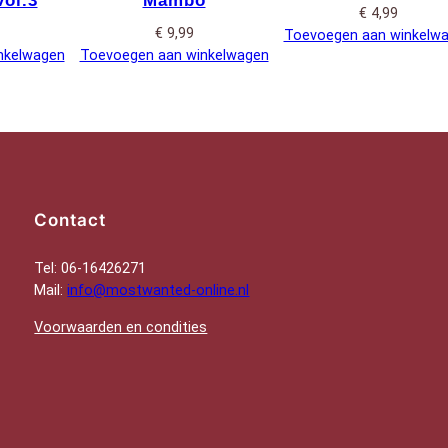
ol.3
Mambo
€
4,99
€
9,99
Toevoegen aan winkelw
nkelwagen
Toevoegen aan winkelwagen
Contact
Tel: 06-16426271
Mail:
info@mostwanted-online.nl
Voorwaarden en condities