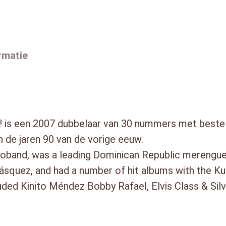
5. El Cacu
H
6. El Boche
i
7. Que Barbara
s
8. A Usted lo Botan
rmatie
M
9. El Domingo
u
10. La Compota
s
11. No Hay Mujeres Feas
12. El Pintalabios
i
13. Dos Personas
c
is een 2007 dubbelaar van 30 nummers met beste
14. Los Pantalones
a
de jaren 90 van de vorige eeuw.
15. El Hombre Llego Parao
a
oband, was a leading Dominican Republic merengue
DISC 2:
n
squez, and had a number of hit albums with the Ku
1. Ya Viene el Lunes
t
uded Kinito Méndez Bobby Rafael, Elvis Class & Si
2. A Ti Mujer
a
3. Mujer Malvada
l
4. No Se que Tienes