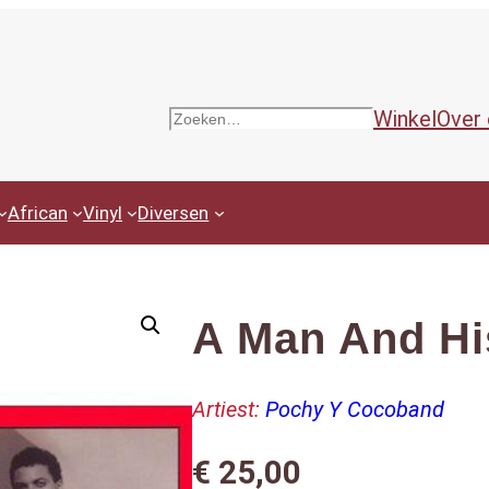
Winkel
Over
Zoeken
African
Vinyl
Diversen
A Man And Hi
Artiest:
Pochy Y Cocoband
€
25,00