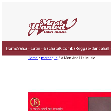
Ga
naar
de
inhoud
Home
Salsa
Latin
Bachata
Kizomba
Reggae/dancehall
Home
/
merengue
/ A Man And His Music