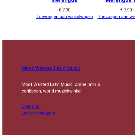
Merengue
Merengue v
€
7,90
€
7,90
Toevoegen aan winkelwagen
Toevoegen aan wi
Most Wanted Latin Music
Most Wanted Latin Music, online latin &
caribbean, world muziekwinkel
Over ons
Laatste releases