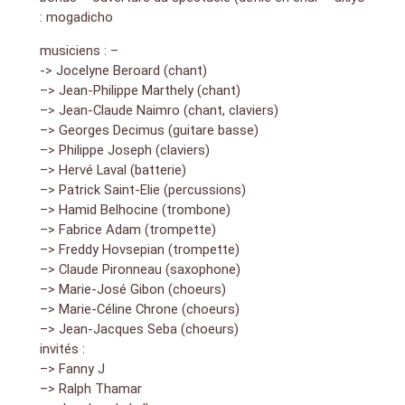
: mogadicho
musiciens : –
-> Jocelyne Beroard (chant)
–> Jean-Philippe Marthely (chant)
–> Jean-Claude Naimro (chant, claviers)
–> Georges Decimus (guitare basse)
–> Philippe Joseph (claviers)
–> Hervé Laval (batterie)
–> Patrick Saint-Elie (percussions)
–> Hamid Belhocine (trombone)
–> Fabrice Adam (trompette)
–> Freddy Hovsepian (trompette)
–> Claude Pironneau (saxophone)
–> Marie-José Gibon (choeurs)
–> Marie-Céline Chrone (choeurs)
–> Jean-Jacques Seba (choeurs)
invités :
–> Fanny J
–> Ralph Thamar