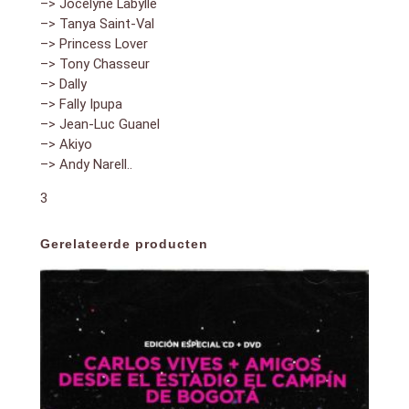
–> Jocelyne Labylle
–> Tanya Saint-Val
–> Princess Lover
–> Tony Chasseur
–> Dally
–> Fally Ipupa
–> Jean-Luc Guanel
–> Akiyo
–> Andy Narell..
3
Gerelateerde producten