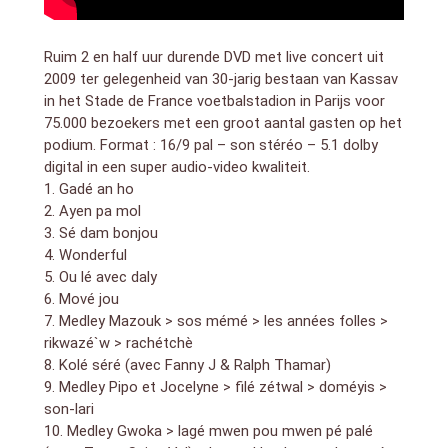
Narell)
bonus – ouverture du spectacle (défilé en char – akiyo
: mogadicho
Ruim 2 en half uur durende DVD met live concert uit
musiciens : –
2009 ter gelegenheid van 30-jarig bestaan van Kassav
-> Jocelyne Beroard (chant)
in het Stade de France voetbalstadion in Parijs voor
–> Jean-Philippe Marthely (chant)
75.000 bezoekers met een groot aantal gasten op het
–> Jean-Claude Naimro (chant, claviers)
podium. Format : 16/9 pal – son stéréo – 5.1 dolby
–> Georges Decimus (guitare basse)
digital in een super audio-video kwaliteit.
–> Philippe Joseph (claviers)
1. Gadé an ho
–> Hervé Laval (batterie)
2. Ayen pa mol
–> Patrick Saint-Elie (percussions)
3. Sé dam bonjou
–> Hamid Belhocine (trombone)
4. Wonderful
–> Fabrice Adam (trompette)
5. Ou lé avec daly
–> Freddy Hovsepian (trompette)
–> Claude Pironneau (saxophone)
6. Mové jou
–> Marie-José Gibon (choeurs)
7. Medley Mazouk > sos mémé > les années folles >
–> Marie-Céline Chrone (choeurs)
rikwazé`w > rachétchè
–> Jean-Jacques Seba (choeurs)
8. Kolé séré (avec Fanny J & Ralph Thamar)
invités :
9. Medley Pipo et Jocelyne > filé zétwal > doméyis >
–> Fanny J
son-lari
–> Ralph Thamar
10. Medley Gwoka > lagé mwen pou mwen pé palé
–> Jocelyne Labylle