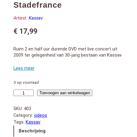
Stadefrance
Artiest:
Kassav
€
17,99
Ruim 2 en half uur durende DVD met live concert uit
2009 ter gelegenheid van 30-jarig bestaan van Kassav
in het Stade de France voetbalstadion in Parijs voor
75.000 bezoekers met een groot aantal gasten op het
podium. Format : 16/9 pal – son stéréo – 5.1 dolby
digital in een super audio-video kwaliteit.
3 op voorraad
1. Gadé an ho
2. Ayen pa mol
30
Toevoegen aan winkelwagen
3. Sé dam bonjou
Ans:
4. Wonderful
Live
SKU:
403
5. Ou lé avec daly
au
Category:
videos
6. Mové jou
Stadefrance
Tags:
Kassav
7. Medley Mazouk > sos mémé > les années folles >
aantal
rikwazé`w > rachétchè
Beschrijving
8. Kolé séré (avec Fanny J & Ralph Thamar)