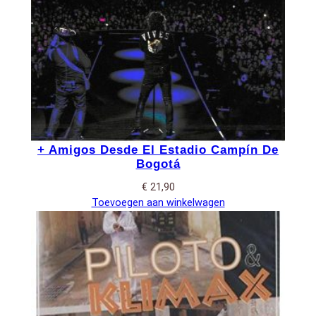
+ Amigos Desde El Estadio Campín De
Bogotá
€
21,90
Toevoegen aan winkelwagen