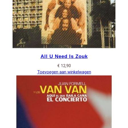
All U Need Is Zouk
€
12,90
Toevoegen aan winkelwagen