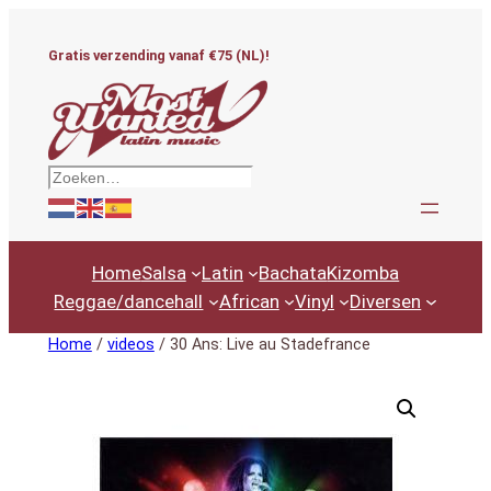
Ga
naar
Gratis verzending vanaf €75 (NL)!
de
inhoud
Zoeken
Home
Salsa
Latin
Bachata
Kizomba
Reggae/dancehall
African
Vinyl
Diversen
Home
/
videos
/ 30 Ans: Live au Stadefrance