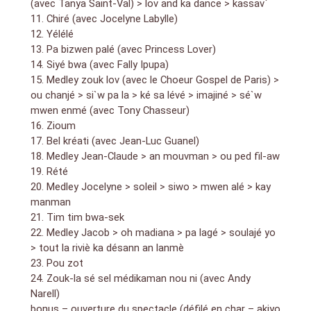
(avec Tanya Saint-Val) > lov and ka dance > kassav`
–> Tanya Saint-Val
11. Chiré (avec Jocelyne Labylle)
–> Princess Lover
12. Yélélé
–> Tony Chasseur
–> Dally
13. Pa bizwen palé (avec Princess Lover)
–> Fally Ipupa
14. Siyé bwa (avec Fally Ipupa)
–> Jean-Luc Guanel
15. Medley zouk lov (avec le Choeur Gospel de Paris) >
–> Akiyo
ou chanjé > si`w pa la > ké sa lévé > imajiné > sé`w
–> Andy Narell..
mwen enmé (avec Tony Chasseur)
16. Zioum
17. Bel kréati (avec Jean-Luc Guanel)
18. Medley Jean-Claude > an mouvman > ou ped fil-aw
19. Rété
20. Medley Jocelyne > soleil > siwo > mwen alé > kay
manman
21. Tim tim bwa-sek
22. Medley Jacob > oh madiana > pa lagé > soulajé yo
> tout la riviè ka désann an lanmè
23. Pou zot
24. Zouk-la sé sel médikaman nou ni (avec Andy
Narell)
bonus – ouverture du spectacle (défilé en char – akiyo