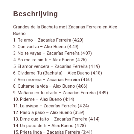
15. Prieta linda – Zacarías Ferreíra (3:41)
16. Gotas de pena – Alex Bueno (5:02)
Beschrijving
Grandes de la Bachata met Zacarias Ferreira en Alex
Bueno
1. Te amo – Zacarías Ferreíra (4:20)
2. Que vuelva – Alex Bueno (4:49)
3. No te vayas – Zacarías Ferreíra (4:07)
4. Yo me ire sin ti – Alex Bueno (4:26)
5. El amor vencera – Zacarías Ferreíra (4:19)
6. Olvidame Tu (Bachata) – Alex Bueno (4:18)
7. Ven morena – Zacarías Ferreíra (4:50)
8. Quitame la vida – Alex Bueno (4:06)
9. Mañana en tu olvido – Zacarías Ferreíra (4:49)
10. Pideme – Alex Bueno (4:14)
11. La avispa – Zacarías Ferreíra (4:24)
12. Paso a paso – Alex Bueno (3:59)
13. Dime que falto – Zacarías Ferreíra (4:14)
14. Un poco de ti – Alex Bueno (4:28)
15. Prieta linda – Zacarías Ferreíra (3:41)