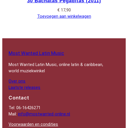
30 Bachatas Pegaditas (2011)
€
17,90
Toevoegen aan winkelwagen
Most Wanted Latin Music
Most Wanted Latin Music, online latin & caribbean,
world muziekwinkel
Over ons
Laatste releases
Contact
Tel: 06-16426271
Mail:
info@mostwanted-online.nl
Voorwaarden en condities