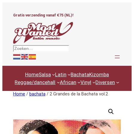
Ga
naar
Gratis verzending vanaf €75 (NL)!
de
inhoud
Zoeken
Home
Salsa
Latin
Bachata
Kizomba
Reggae/dancehall
African
Vinyl
Diversen
Home
/
bachata
/ 2 Grandes de la Bachata vol.2