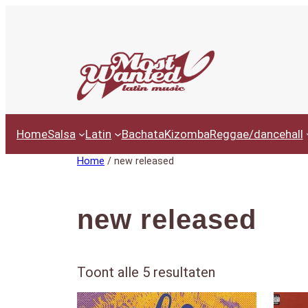
Ga
naar
de
inhoud
Home
Salsa
Latin
Bachata
Kizomba
Reggae/dancehall
Home
/ new released
new released
Gesorteerd
Toont alle 5 resultaten
op