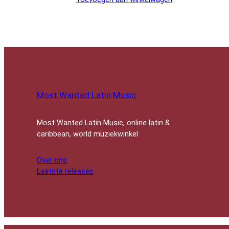
Most Wanted Latin Music
Most Wanted Latin Music, online latin &
caribbean, world muziekwinkel
Over ons
Laatste releases