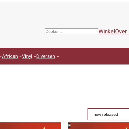
Winkel
Over
Zoeken
African
Vinyl
Diversen
Productcategor