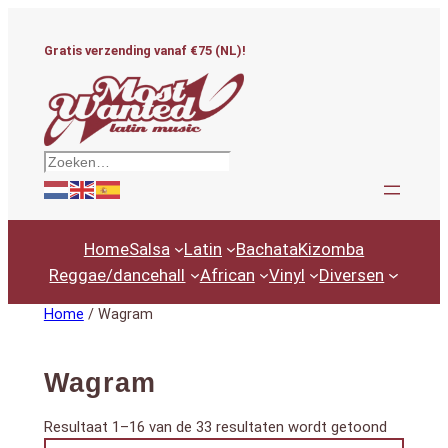
Ga
naar
Gratis verzending vanaf €75 (NL)!
de
inhoud
Zoeken
Home
Salsa
Latin
Bachata
Kizomba
Reggae/dancehall
African
Vinyl
Diversen
Home
/ Wagram
Wagram
Gesortee
Resultaat 1–16 van de 33 resultaten wordt getoond
Productcategorieën
op