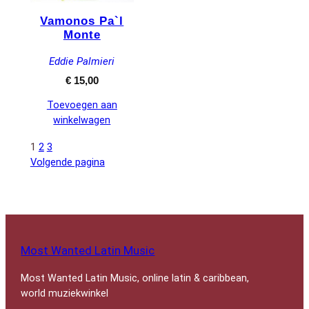
Vamonos Pa`l
Monte
Eddie Palmieri
€
15,00
Toevoegen aan
winkelwagen
1
2
3
Volgende pagina
Most Wanted Latin Music
Most Wanted Latin Music, online latin & caribbean,
world muziekwinkel