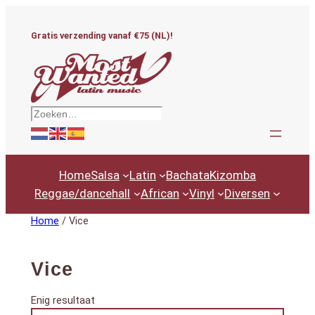
Ga
naar
Gratis verzending vanaf €75 (NL)!
de
inhoud
Zoeken
Home
Salsa
Latin
Bachata
Kizomba
Reggae/dancehall
African
Vinyl
Diversen
Home
/ Vice
Vice
Enig resultaat
Productcategorieën