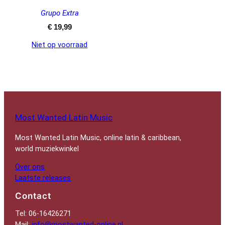
Grupo Extra
€
19,99
Niet op voorraad
Most Wanted Latin Music
Most Wanted Latin Music, online latin & caribbean,
world muziekwinkel
Over ons
Laatste releases
Contact
Tel: 06-16426271
Mail:
info@mostwanted-online.nl