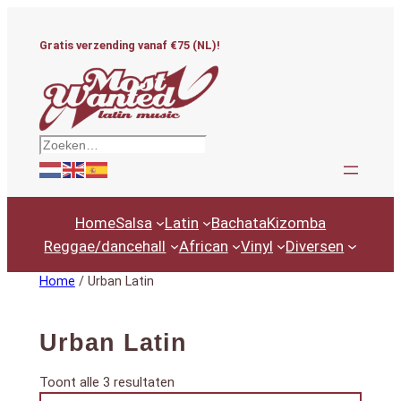
Ga
naar
Gratis verzending vanaf €75 (NL)!
de
inhoud
Zoeken
Home
Salsa
Latin
Bachata
Kizomba
Reggae/dancehall
African
Vinyl
Diversen
Home
/ Urban Latin
Urban Latin
Gesorteerd
Toont alle 3 resultaten
Productcategorieën
op