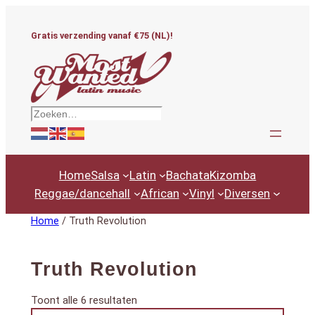
Ga
naar
Gratis verzending vanaf €75 (NL)!
de
inhoud
Zoeken
Home
Salsa
Latin
Bachata
Kizomba
Reggae/dancehall
African
Vinyl
Diversen
Home
/ Truth Revolution
Truth Revolution
Gesorteerd
Toont alle 6 resultaten
Productcategorieën
op