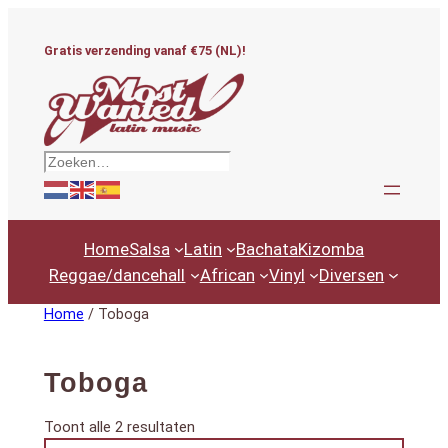
Ga
naar
Gratis verzending vanaf €75 (NL)!
de
inhoud
Zoeken
Home
Salsa
Latin
Bachata
Kizomba
Reggae/dancehall
African
Vinyl
Diversen
Home
/ Toboga
Toboga
Gesorteerd
Toont alle 2 resultaten
Productcategorieën
op