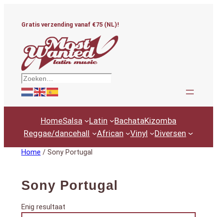
Ga
naar
Gratis verzending vanaf €75 (NL)!
de
inhoud
Zoeken
Home
Salsa
Latin
Bachata
Kizomba
Reggae/dancehall
African
Vinyl
Diversen
Home
/ Sony Portugal
Sony Portugal
Enig resultaat
Productcategorieën