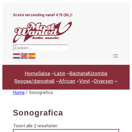
Ga
naar
Gratis verzending vanaf €75 (NL)!
de
inhoud
Zoeken
Home
Salsa
Latin
Bachata
Kizomba
Reggae/dancehall
African
Vinyl
Diversen
Home
/ Sonografica
Sonografica
Gesorteerd
Toont alle 2 resultaten
Productcategorieën
op